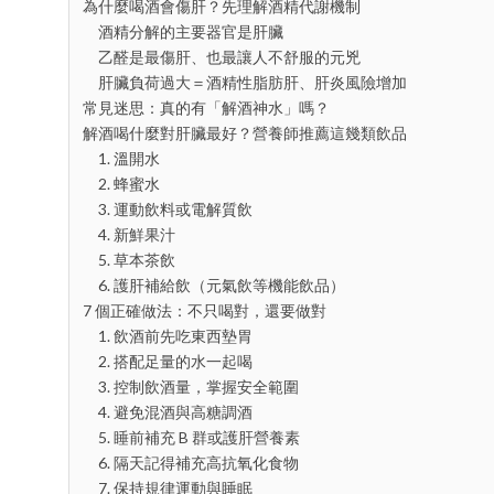
為什麼喝酒會傷肝？先理解酒精代謝機制
酒精分解的主要器官是肝臟
乙醛是最傷肝、也最讓人不舒服的元兇
肝臟負荷過大＝酒精性脂肪肝、肝炎風險增加
常見迷思：真的有「解酒神水」嗎？
解酒喝什麼對肝臟最好？營養師推薦這幾類飲品
1. 溫開水
2. 蜂蜜水
3. 運動飲料或電解質飲
4. 新鮮果汁
5. 草本茶飲
6. 護肝補給飲（元氣飲等機能飲品）
7 個正確做法：不只喝對，還要做對
1. 飲酒前先吃東西墊胃
2. 搭配足量的水一起喝
3. 控制飲酒量，掌握安全範圍
4. 避免混酒與高糖調酒
5. 睡前補充 B 群或護肝營養素
6. 隔天記得補充高抗氧化食物
7. 保持規律運動與睡眠