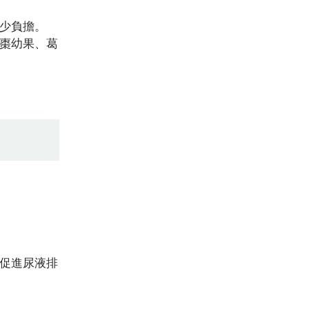
少負擔。
棗幼果、葛
促進尿液排