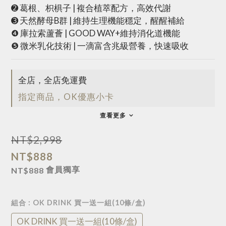
➋ 葛根、枳椇子 | 複合植萃配方，高效代謝
➌ 天然酵母B群 | 維持生理機能穩定，醒醒補給
❹ 庫拉索蘆薈 | GOOD WAY+維持消化道機能
❺ 微米乳化技術 | 一滴富含兆級營養，快速吸收
全店，全店免運費
指定商品，OK優惠小卡
查看更多
NT$2,998
NT$888
會員獨享
NT$888
組合
: OK DRINK 買一送一組(10條/盒)
OK DRINK 買一送一組(10條/盒)