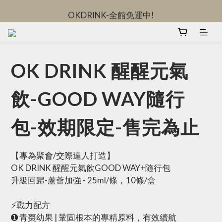
OKDRINK-全館免運中!
OKDRINK-全館免運中!
立即加入日日秘密社群-領取限定優惠
OKDRINK-全館免運中!
OK DRINK 醒醒元氣
飲-GOOD WAY隨行
包-效期限定-售完為止
【專為聚會/交際達人打造】
OK DRINK 醒醒元氣飲GOOD WAY+隨行包
升級回歸-蘆薈加強 - 25ml/條，10條/盒
⚡戰力配方
➊ 青棗幼果 | 鞏固根本的專精原料，有效續航