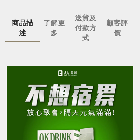
送貨及
商品描
了解更
顧客評
付款方
述
多
價
式