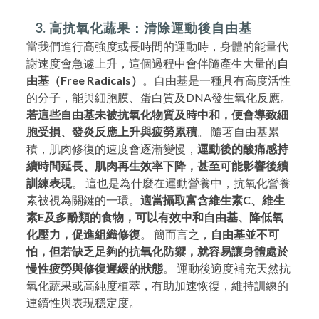
3. 高抗氧化蔬果：清除運動後自由基
當我們進行高強度或長時間的運動時，身體的能量代
謝速度會急遽上升，這個過程中會伴隨產生大量的
自
由基（Free Radicals）
。自由基是一種具有高度活性
的分子，能與細胞膜、蛋白質及DNA發生氧化反應。
若這些自由基未被抗氧化物質及時中和，便會導致細
胞受損、發炎反應上升與疲勞累積
。 隨著自由基累
積，肌肉修復的速度會逐漸變慢，
運動後的酸痛感持
續時間延長、肌肉再生效率下降，甚至可能影響後續
訓練表現
。 這也是為什麼在運動營養中，抗氧化營養
素被視為關鍵的一環。
適當攝取富含維生素C、維生
素E及多酚類的食物，可以有效中和自由基、降低氧
化壓力，促進組織修復
。 簡而言之，
自由基並不可
怕，但若缺乏足夠的抗氧化防禦，就容易讓身體處於
慢性疲勞與修復遲緩的狀態
。 運動後適度補充天然抗
氧化蔬果或高純度植萃，有助加速恢復，維持訓練的
連續性與表現穩定度。