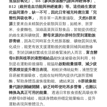
進脂肪氧化）、B6（參與胺基酸代謝與神經傳導）、
B12（維持造血功能與神經健康）等。這些維生素彼
此協同運作，缺一不可，因此日常補充時應注重「完
整性與吸收率」
，而非單一高劑量攝取。
天然B群來
源
主要來自未精製的全穀類與豆類，如糙米、胚芽
米、全麥麵包、深綠蔬菜與豆類食品，皆能提供穩定
的維生素與礦物質。
酵母來源的B群特別受到運動族
群青睞
，因為它同時富含天然胺基酸、礦物質與抗氧
化成分，能更有效支援運動後的能量回補與細胞修
復。 對於訓練頻繁或生活節奏緊湊的人而言，
富含酵
母B群與植萃的液態補給品
能快速被吸收與利用，特
別是在運動前後攝取，能協助
啟動能量循環、減少疲
勞累積並提升專注表現
。 相較於傳統錠劑，液態型更
容易被胃腸吸收，也能在短時間內提供代謝所需輔
酶，幫助身體迅速恢復動能。 總結來說，
B群就像能
量代謝的關鍵開關，缺乏時即使吃再多營養，也難以
轉換為真正可用的能量
。 透過日常飲食搭配高吸收率
的酵母B群補給，能讓身體維持穩定能量輸出，提升
運動表現與整體活力。