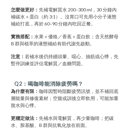
怎麼做更好：
先補電解質水 200–300 ml，30 分鐘內
補碳水＋蛋白（約 3:1）。沒胃口可先用小分子液態
補給打底，再於 60–90 分鐘內吃回正餐。
實務搭配：
水果＋優格／香蕉＋蛋白飲；含天然酵母
B 群與植萃的液態補給有助代謝先啟動。
注意：
若補水後仍持續頭暈、噁心、抽筋或心悸，先
暫停訓練並評估電解質／血糖問題。
Q2：喝咖啡能消除疲勞嗎？
為什麼有限：
咖啡因暫時阻斷疲勞訊號，並不補回底
層能量與修復素材；空腹或訓後立即飲用，可能加重
脫水與心悸。
更穩定做法：
先補水與電解質，再少量咖啡；把碳
水、胺基酸、B 群與抗氧化放在前面。