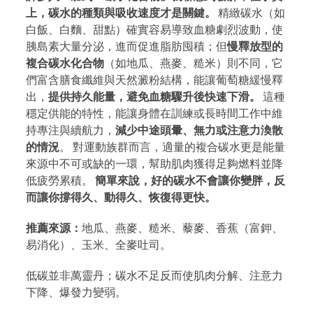
上，碳水的種類與吸收速度才是關鍵。
精緻碳水（如
白飯、白麵、甜點）確實容易導致血糖劇烈波動，使
胰島素大量分泌，進而促進脂肪囤積；但
慢釋放型的
複合碳水化合物
（如地瓜、燕麥、糙米）則不同，它
們富含膳食纖維與天然澱粉結構，能讓葡萄糖緩慢釋
出，
提供持久能量，避免血糖驟升後快速下滑。
這種
穩定供能的特性，能讓身體在訓練或長時間工作中維
持專注與續航力，
減少中途頭暈、無力或注意力渙散
的情況
。 對運動族群而言，適量的複合碳水更是能量
來源中不可或缺的一環，幫助肌肉獲得足夠燃料並降
低疲勞累積。
簡單來說，好的碳水不會讓你變胖，反
而讓你撐得久、動得久、恢復得更快。
推薦來源：
地瓜、燕麥、糙米、藜麥、香蕉（富鉀、
易消化）、玉米、全麥吐司。
低碳並非萬靈丹；碳水不足反而使肌肉分解、注意力
下降、爆發力變弱。