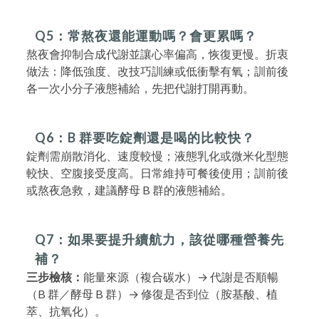
Q5：常熬夜還能運動嗎？會更累嗎？
熬夜會抑制合成代謝並讓心率偏高，恢復更慢。折衷
做法：降低強度、改技巧訓練或低衝擊有氧；訓前後
各一次小分子液態補給，先把代謝打開再動。
Q6：B 群要吃錠劑還是喝的比較快？
錠劑需崩散消化、速度較慢；液態乳化或微米化型態
較快、空腹接受度高。日常維持可餐後使用；訓前後
或熬夜急救，建議酵母 B 群的液態補給。
Q7：如果要提升續航力，該從哪種營養先
補？
三步檢核：
能量來源（複合碳水）→ 代謝是否順暢
（B 群／酵母 B 群）→ 修復是否到位（胺基酸、植
萃、抗氧化）。