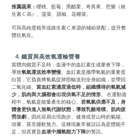
推薦蔬果：
櫻桃、藍莓、黑醋栗、奇異果、芭樂（維
生素 C 高）、菠菜、甜椒、花椰菜。
可與高純度植萃或維生素 C 來源的補給搭配，提升整
體抗氧化。
4. 鐵質與高效氧運輸營養
當體內鐵質不足時，血液中的血紅素生成量會下降，
導致
氧氣運送效率變慢
。血紅素是攜帶氧氣的重要蛋
白質，它負責將氧氣從肺部輸送到全身組織，並帶回
二氧化碳。
當血紅素濃度過低時，組織獲得的氧氣減
少，肌肉與大腦都會出現供氧不足的情形
。 在運動過
程中，氧氣是能量產生的核心。
若氧氣供應不及，身
體會更快進入無氧代謝狀態，導致乳酸堆積、肌肉疲
勞加劇
，因此容易出現跑步、健身或登山時的氣喘、
頭暈、甚至腿軟無力。這種現象常被誤以為是體能不
足，但其實是
血液中攜氧能力下降
的警訊。