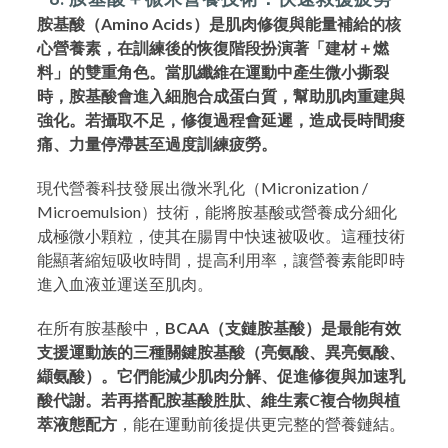
胺基酸（Amino Acids）是肌肉修復與能量補給的核
心營養素，在訓練後的恢復階段扮演著「建材＋燃
料」的雙重角色。當肌纖維在運動中產生微小撕裂
時，胺基酸會進入細胞合成蛋白質，幫助肌肉重建與
強化。若攝取不足，修復過程會延遲，造成長時間痠
痛、力量停滯甚至過度訓練疲勞。
現代營養科技發展出微米乳化（Micronization /
Microemulsion）技術，能將胺基酸或營養成分細化
成極微小顆粒，使其在腸胃中快速被吸收。這種技術
能顯著縮短吸收時間，提高利用率，讓營養素能即時
進入血液並運送至肌肉。
在所有胺基酸中，
BCAA（支鏈胺基酸）是最能有效
支援運動族的三種關鍵胺基酸（亮氨酸、異亮氨酸、
纈氨酸）。它們能減少肌肉分解、促進修復與加速乳
酸代謝。若再搭配胺基酸胜肽、維生素C複合物與植
萃液態配方
，能在運動前後提供更完整的營養鏈結。