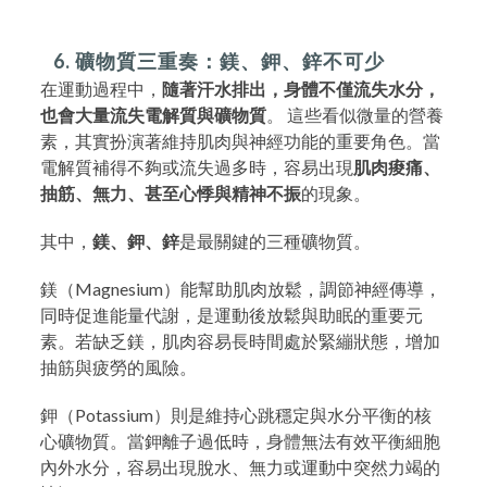
6. 礦物質三重奏：鎂、鉀、鋅不可少
在運動過程中，
隨著汗水排出，身體不僅流失水分，
也會大量流失電解質與礦物質
。 這些看似微量的營養
素，其實扮演著維持肌肉與神經功能的重要角色。當
電解質補得不夠或流失過多時，容易出現
肌肉痠痛、
抽筋、無力、甚至心悸與精神不振
的現象。
其中，
鎂、鉀、鋅
是最關鍵的三種礦物質。
鎂（Magnesium）能幫助肌肉放鬆，調節神經傳導，
同時促進能量代謝，是運動後放鬆與助眠的重要元
素。若缺乏鎂，肌肉容易長時間處於緊繃狀態，增加
抽筋與疲勞的風險。
鉀（Potassium）則是維持心跳穩定與水分平衡的核
心礦物質。當鉀離子過低時，身體無法有效平衡細胞
內外水分，容易出現脫水、無力或運動中突然力竭的