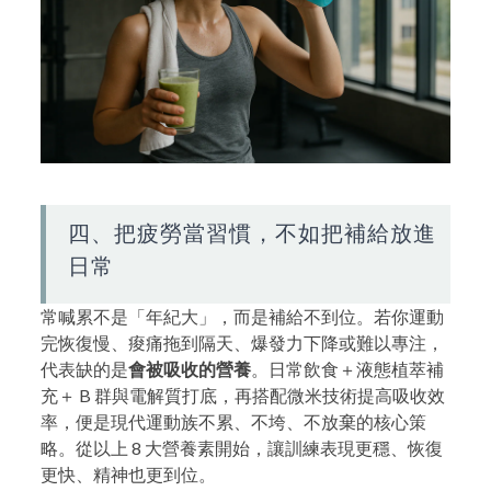
四、把疲勞當習慣，不如把補給放進
日常
常喊累不是「年紀大」，而是補給不到位。若你運動
完恢復慢、痠痛拖到隔天、爆發力下降或難以專注，
代表缺的是
會被吸收的營養
。日常飲食＋液態植萃補
充＋ B 群與電解質打底，再搭配微米技術提高吸收效
率，便是現代運動族不累、不垮、不放棄的核心策
略。從以上 8 大營養素開始，讓訓練表現更穩、恢復
更快、精神也更到位。