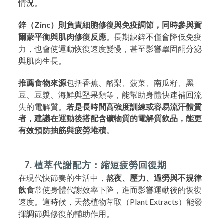
情況。
鋅（Zinc）則負責細胞修復與免疫調節，同時參與賀
爾蒙平衡與肌肉修復反應
。長期缺鋅不僅會降低免疫
力，也會使運動恢復速度變慢，甚至影響睾固酮分泌
與肌肉生長。
推薦食物來源
包括香蕉、酪梨、菠菜、南瓜籽、黑
豆、豆漿、海鮮與堅果類等，能幫助身體快速補回流
失的電解質。
若是長時間高強度訓練或容易流汗體質
者，建議在運動後搭配含礦物質的電解質飲品，能更
有效預防抽筋與疲勞堆積
。
7. 植萃代謝配方：縮短疲勞回復期
在現代快節奏的生活中，
熬夜、壓力、過勞與不規律
飲食
常使身體代謝效率下降，進而影響運動後的恢復
速度。這時候，天然植物萃取（Plant Extracts）能發
揮調節與修復的輔助作用。