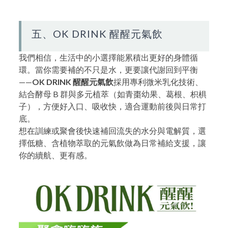
五、OK DRINK 醒醒元氣飲
我們相信，生活中的小選擇能累積出更好的身體循
環。當你需要補的不只是水，更要讓代謝回到平衡
——
OK DRINK 醒醒元氣飲
採用專利微米乳化技術、
結合酵母 B 群與多元植萃（如青棗幼果、葛根、枳椇
子），方便好入口、吸收快，適合運動前後與日常打
底。
想在訓練或聚會後快速補回流失的水分與電解質，選
擇低糖、含植物萃取的元氣飲做為日常補給支援，讓
你的續航、更有感。