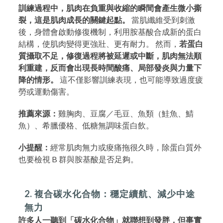
訓練過程中，肌肉在負重與收縮的瞬間會產生微小撕
裂，這是肌肉成長的關鍵起點。
當肌纖維受到刺激
後，身體會啟動修復機制，利用胺基酸合成新的蛋白
結構，使肌肉變得更強壯、更有耐力。 然而，
若蛋白
質攝取不足，修復過程將被延遲或中斷，肌肉無法順
利重建，反而會出現長時間酸痛、局部發炎與力量下
降的情形。
這不僅影響訓練表現，也可能導致過度疲
勞或運動傷害。
推薦來源：
雞胸肉、豆腐／毛豆、魚類（鮭魚、鯖
魚）、希臘優格、低糖無調味蛋白飲。
小提醒：
經常肌肉無力或痠痛拖很久時，除蛋白質外
也要檢視 B 群與胺基酸是否足夠。
2. 複合碳水化合物：穩定續航、減少中途
無力
許多人一聽到「碳水化合物」就聯想到發胖，但事實