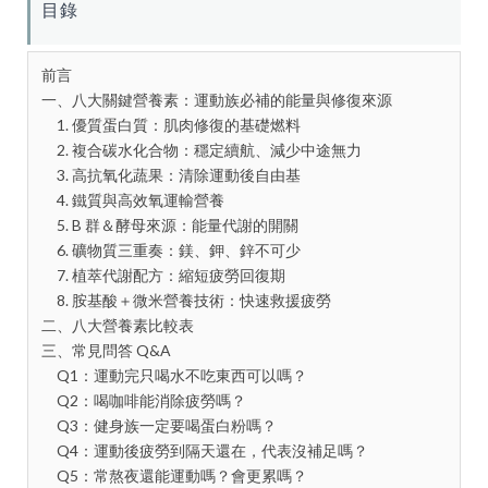
目錄
前言
一、八大關鍵營養素：運動族必補的能量與修復來源
1. 優質蛋白質：肌肉修復的基礎燃料
2. 複合碳水化合物：穩定續航、減少中途無力
3. 高抗氧化蔬果：清除運動後自由基
4. 鐵質與高效氧運輸營養
5. B 群＆酵母來源：能量代謝的開關
6. 礦物質三重奏：鎂、鉀、鋅不可少
7. 植萃代謝配方：縮短疲勞回復期
8. 胺基酸＋微米營養技術：快速救援疲勞
二、八大營養素比較表
三、常見問答 Q&A
Q1：運動完只喝水不吃東西可以嗎？
Q2：喝咖啡能消除疲勞嗎？
Q3：健身族一定要喝蛋白粉嗎？
Q4：運動後疲勞到隔天還在，代表沒補足嗎？
Q5：常熬夜還能運動嗎？會更累嗎？