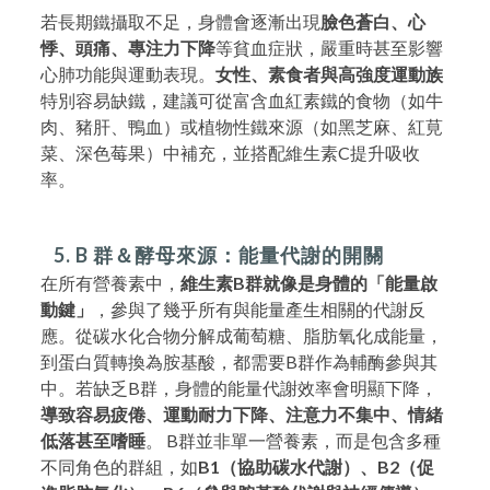
若長期鐵攝取不足，身體會逐漸出現
臉色蒼白、心
悸、頭痛、專注力下降
等貧血症狀，嚴重時甚至影響
心肺功能與運動表現。
女性、素食者與高強度運動族
特別容易缺鐵，建議可從富含血紅素鐵的食物（如牛
肉、豬肝、鴨血）或植物性鐵來源（如黑芝麻、紅莧
菜、深色莓果）中補充，並搭配維生素C提升吸收
率。
5. B 群＆酵母來源：能量代謝的開關
在所有營養素中，
維生素B群就像是身體的「能量啟
動鍵」
，參與了幾乎所有與能量產生相關的代謝反
應。從碳水化合物分解成葡萄糖、脂肪氧化成能量，
到蛋白質轉換為胺基酸，都需要B群作為輔酶參與其
中。若缺乏B群，身體的能量代謝效率會明顯下降，
導致容易疲倦、運動耐力下降、注意力不集中、情緒
低落甚至嗜睡
。 B群並非單一營養素，而是包含多種
不同角色的群組，如
B1（協助碳水代謝）、B2（促