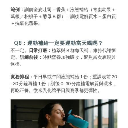
範例：
訓前全麥吐司＋香蕉＋液態補給（青棗幼果＋
葛根／枳椇子＋酵母 B 群）；訓後電解質水＋蛋白質
＋抗氧化蔬果。
Q8：運動補給一定要運動當天喝嗎？
不一定。
日常打底：
植萃與 B 群每天補，維持代謝恒
定。
訓練前後：
時點營養加強吸收，聚焦當次表現與
恢復。
實務排程：
平日早或午間液態補給 1 份；重課表前 20
–30 分鐘再補 1 份；訓後 0–30 分鐘補電解質與碳水，
再吃正餐。微米乳化讓平日與賽季都更彈性。