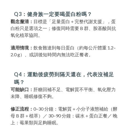
Q3：健身族一定要喝蛋白粉嗎？
觀念釐清：
目標是「足量蛋白＋完整代謝支援」，蛋
白粉只是選項之一；修復同時需要 B 群、胺基酸與抗
氧化植萃協同。
適用情境：
飲食難達到每日蛋白（約每公斤體重 1.2–
2.0 g）、或訓後短時間內無法吃正餐者。
Q4：運動後疲勞到隔天還在，代表沒補足
嗎？
可能缺口：
肝糖回補不足、電解質不平衡、氧化壓力
未降、睡眠修復不夠。
修正流程：
0–30 分鐘：電解質＋小分子液態補給（酵
母 B 群＋植萃）／ 30–90 分鐘：碳水＋蛋白正餐／ 晚
上：莓果類與足夠睡眠。