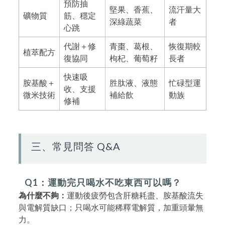
預防抽
堅果、香蕉、
流汗量大
礦物質
筋、穩定
深綠蔬菜
者
心跳
代謝＋修
青棗、葛根、
恢復期較
植萃配方
復協同
枸杞、葡萄籽
長者
快速吸
胺基酸＋
胜肽液、液態
忙碌型運
收、支援
微米技術
補給飲
動族
修補
三、常見問答 Q&A
Q1：運動完只喝水不吃東西可以嗎？
為什麼不夠：
運動後疲勞包含肝糖耗盡、胺基酸流失
與電解質缺口；只喝水可能稀釋電解質，加重頭暈無
力。