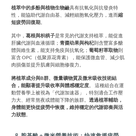
植萃中的多酚與植物生物鹼
具有抗氧化與抗發炎特
性，能協助代謝自由基、減輕細胞氧化壓力，進而
縮
短疲勞回復期
。
其中，
葛根與枳椇子
是常見的代謝支持植萃，能促進
肝臟代謝與血液循環；
青棗幼果與枸杞
則含豐富多醣
體與維生素，能支持免疫與抗氧化；
葡萄籽萃取物
則
富含 OPC（低聚原花青素），能保護微血管、減少肌
肉損傷並提升肌膚與細胞修復力。
將植萃成分與B群、微量礦物質及微米吸收技術結
合，能顯著提升吸收率與體感穩定度
。 這種組合在運
動營養學上被視為「代謝加速器」，特別適合工作壓
力大、經常熬夜或體能下降的族群。
透過植萃輔助，
身體能更快從疲勞中恢復，維持穩定的代謝節奏與活
力狀態
。
8. 胺基酸＋微米營養技術：快速救援疲勞