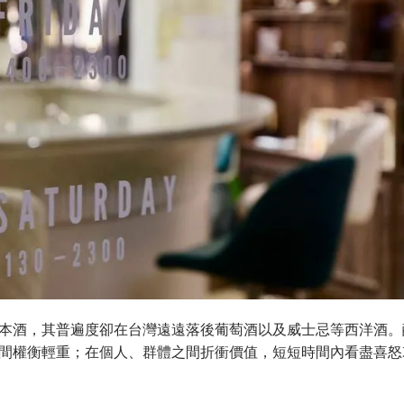
本酒，其普遍度卻在台灣遠遠落後葡萄酒以及威士忌等西洋酒。
間權衡輕重；在個人、群體之間折衝價值，短短時間內看盡喜怒