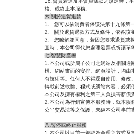
18.
會員若違反本會員條款之規定時，本
格、或終止本服務。
.
六
關於退貨退款
1.
您可以依消費者保護法第十九條第
2.
關於退貨退款方式及條件，依各該
3.
您瞭解並同意，若因您要求退貨或
宜時，本公司得代您處理發票或折讓單
.
七
智慧財產權
1.
本公司或所屬子公司之網站及相關通
構、網站畫面的安排、網頁設計，均由
有技術等。任何人不得逕自使用、修改
轉載前述軟體、程式或網站內容，必須
本公司及擁有權利之第三人負損害賠償
2.
本公司為行銷宣傳本服務時，就本服
公平交易法等之保護，未經本公司事前
.
八
暫停或終止服務
1.
本公司以目前一般認為合理之方式及