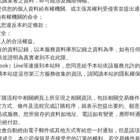
代購業者之資料，即可能涉及國際傳輸。
提供您的個人資料給有權機關、或主張其權利受侵害並提出適
他有權機關的命令；
或您違反本約定條款；
安全；
三人的合法權益。
有的資料記錄，以本服務資料庫所記錄之資料為準，如有任
料並證明為真實者則不在此限。
book
Line
）
等連接到本站時，您同意給予本站依該服務允許的
關本站從這些第三方服務收集的資訊，請閱讀本站的隱私權
訂購流程中相關網頁上所呈現之相關資訊，包括相關交易條件
定方式、條件及流程完成訂購程序，就表示您提出要約、願意
品或服務。您所留存的資料如地址、電話如有變更，應即時
拒絕付款。
統會自動經由電子郵件或其他方式寄給您一封通知，但是該項
經成立，本公司保留是否接受您的訂單的權利。若交易條件