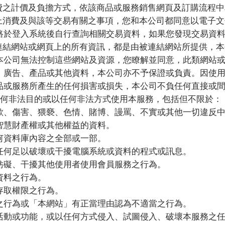
費之計價及負擔方式，依該商品或服務銷售網頁及訂購流程中
上消費及與該等交易有關之事項，您和本公司都同意以電子文
路於登入系統後自行查詢相關交易資料，如果您發現交易資
連結網站或網頁上的所有資訊，都是由被連結網站所提供，本
本公司無法控制這些網站及資源，您瞭解並同意，此類網站
、廣告、產品或其他資料，本公司亦不予保證或負責。因使
品或服務所產生的任何損害或損失，本公司不負任何直接或
何非法目的或以任何非法方式使用本服務，包括但不限於：
欺、傷害、猥褻、色情、賭博、謾罵、不實或其他一切違反
智慧財產權或其他權益的資料。
何資料庫內容之全部或一部。
任何足以破壞或干擾電腦系統或資料的程式或訊息。
妨礙、干擾其他使用者使用會員服務之行為。
資料之行為。
存取權限之行為。
之行為或「本網站」有正當理由認為不適當之行為。
活動或功能，或以任何方式侵入、試圖侵入、破壞本服務之