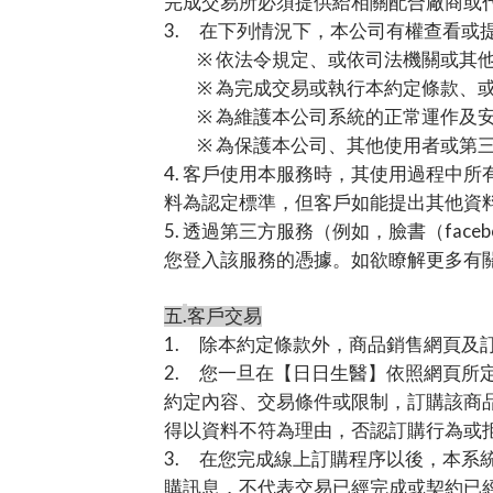
完成交易所必須提供給相關配合廠商或
3.
在下列情況下，本公司有權查看或
※
依法令規定、或依司法機關或其
※
為完成交易或執行本約定條款、
※
為維護本公司系統的正常運作及
※
為保護本公司、其他使用者或第
4.
客戶使用本服務時，其使用過程中所
料為認定標準，但客戶如能提出其他資
5.
face
透過第三方服務（例如，臉書（
您登入該服務的憑據。如欲瞭解更多有
.
五
客戶交易
1.
除本約定條款外，商品銷售網頁及
2.
您一旦在【日日生醫】依照網頁所
約定內容、交易條件或限制，訂購該商
得以資料不符為理由，否認訂購行為或
3.
在您完成線上訂購程序以後，本系
購訊息，不代表交易已經完成或契約已